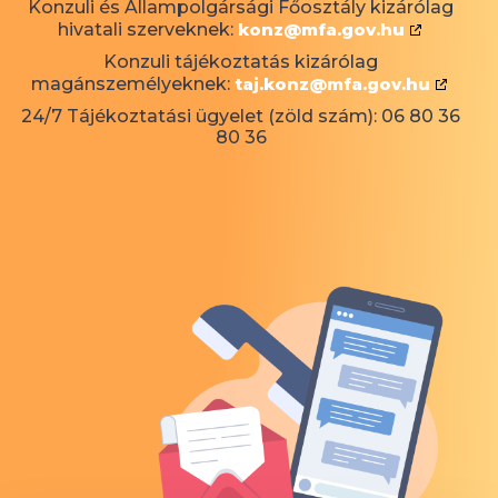
Konzuli és Állampolgársági Főosztály kizárólag
hivatali szerveknek:
konz@mfa.gov.hu
Konzuli tájékoztatás kizárólag
magánszemélyeknek:
taj.konz@mfa.gov.hu
24/7 Tájékoztatási ügyelet (zöld szám): 06 80 36
80 36