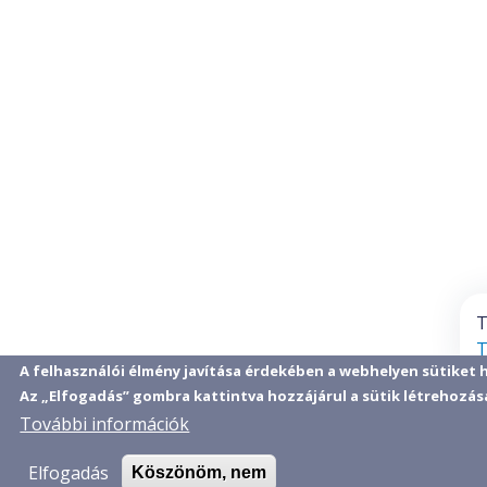
T
T
A felhasználói élmény javítása érdekében a webhelyen sütiket 
Az „Elfogadás” gombra kattintva hozzájárul a sütik létrehozá
További információk
Elfogadás
Köszönöm, nem