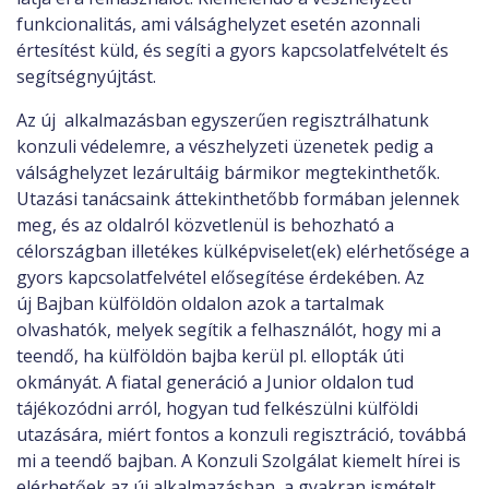
funkcionalitás, ami válsághelyzet esetén azonnali
értesítést küld, és segíti a gyors kapcsolatfelvételt és
segítségnyújtást.
Az új alkalmazásban egyszerűen regisztrálhatunk
konzuli védelemre, a vészhelyzeti üzenetek pedig a
válsághelyzet lezárultáig bármikor megtekinthetők.
Utazási tanácsaink áttekinthetőbb formában jelennek
meg, és az oldalról közvetlenül is behozható a
célországban illetékes külképviselet(ek) elérhetősége a
gyors kapcsolatfelvétel elősegítése érdekében. Az
új Bajban külföldön oldalon azok a tartalmak
olvashatók, melyek segítik a felhasználót, hogy mi a
teendő, ha külföldön bajba kerül pl. ellopták úti
okmányát. A fiatal generáció a Junior oldalon tud
tájékozódni arról, hogyan tud felkészülni külföldi
utazására, miért fontos a konzuli regisztráció, továbbá
mi a teendő bajban. A Konzuli Szolgálat kiemelt hírei is
elérhetőek az új alkalmazásban, a gyakran ismételt