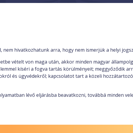
 nem hivatkozhatunk arra, hogy nem ismerjük a helyi jogsza
zetbe vételt von maga után, akkor minden magyar állampolg
gyelemmel kíséri a fogva tartás körülményeit; meggyőződik arr
okról és ügyvédekről; kapcsolatot tart a közeli hozzátartozó
 folyamatban lévő eljárásba beavatkozni, továbbá minden vel