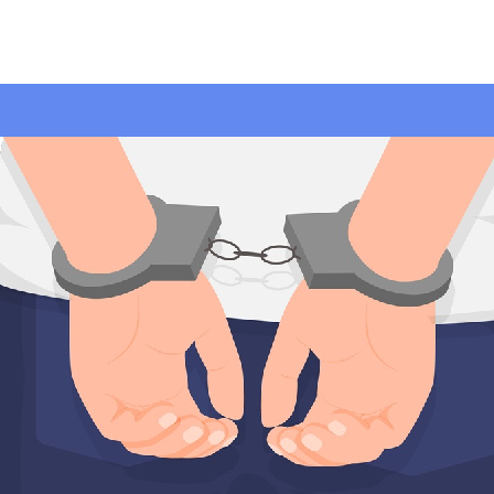
Ugrás
a
tartalomra