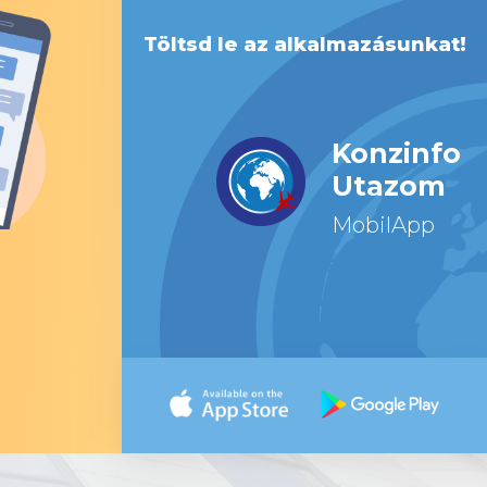
Töltsd le az alkalmazásunkat!
Konzinfo
Utazom
MobilApp