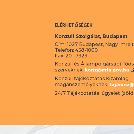
ELÉRHETŐSÉGEK
Konzuli Szolgálat, Budapest
Cím: 1027 Budapest, Nagy Imre té
Telefon: 458-1000
Fax: 201-7323
Konzuli és Állampolgársági Főosz
szerveknek:
konz@mfa.gov.hu
Konzuli tájékoztatás kizárólag
magánszemélyeknek:
taj.konz
24/7 Tájékoztatási ügyelet (zöld