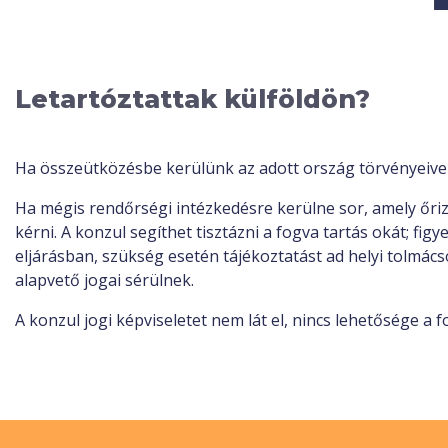
Letartóztattak külföldön?
Ha összeütközésbe kerülünk az adott ország törvényeivel,
Ha mégis rendőrségi intézkedésre kerülne sor, amely őri
kérni. A konzul segíthet tisztázni a fogva tartás okát; fi
eljárásban, szükség esetén tájékoztatást ad helyi tolmács
alapvető jogai sérülnek.
A konzul jogi képviseletet nem lát el, nincs lehetősége a