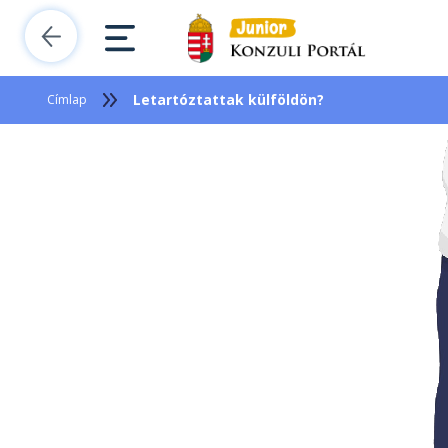
Letartóztattak külföldön?
Címlap