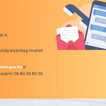
r 4.
tály kizárólag hivatali
@mfa.gov.hu
 szám): 06 80 36 80 36