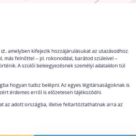
, amelyben kifejezik hozzájárulásukat az utazásodhoz.
, más felnőttel – pl. rokonoddal, barátod szüleivel –
örténik. A szülői beleegyezésnek személyi adataidon túl
ágba hogyan tudsz belépni. Az egyes légitársaságoknak is
ért érdemes erről is előzetesen tájékozódni.
az adott országba, illetve feltartóztathatnak arra az