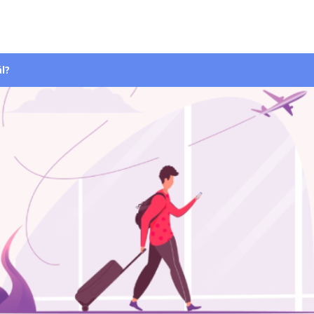
Ugrás
a
tartalomra
l?