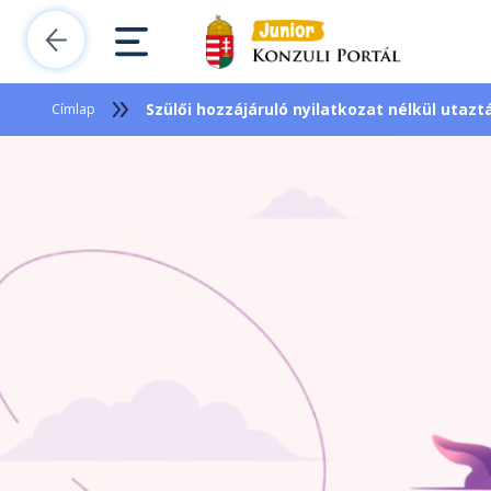
Szülői hozzájáruló nyilatkozat nélkül utaztá
Címlap