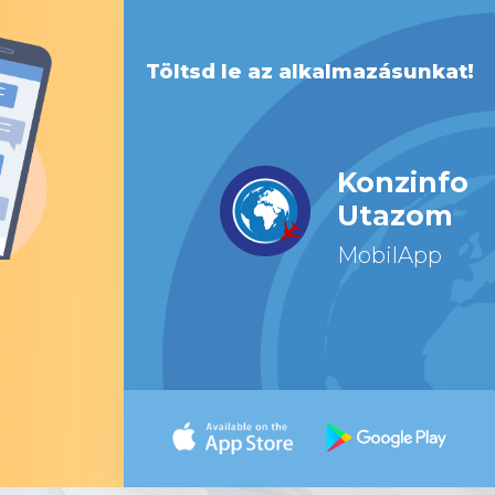
Töltsd le az alkalmazásunkat!
Konzinfo
Utazom
MobilApp