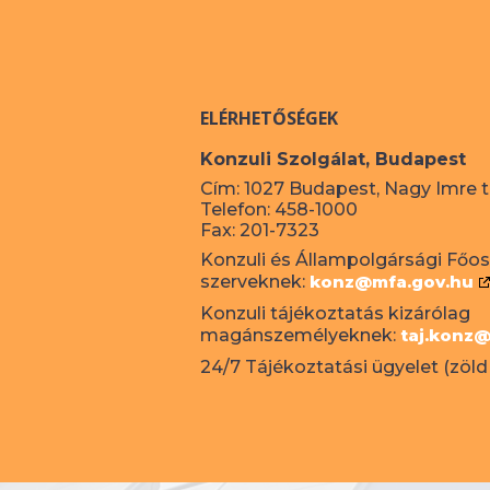
ELÉRHETŐSÉGEK
Konzuli Szolgálat, Budapest
Cím: 1027 Budapest, Nagy Imre té
Telefon: 458-1000
Fax: 201-7323
Konzuli és Állampolgársági Főosz
szerveknek:
konz@mfa.gov.hu
Konzuli tájékoztatás kizárólag
magánszemélyeknek:
taj.konz
24/7 Tájékoztatási ügyelet (zöld