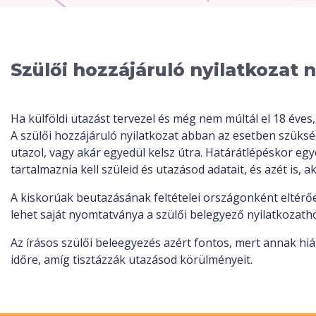
Szülői hozzájáruló nyilatkozat n
Ha külföldi utazást tervezel és még nem múltál el 18 éves
A szülői hozzájáruló nyilatkozat abban az esetben szüksége
utazol, vagy akár egyedül kelsz útra. Határátlépéskor egy
tartalmaznia kell szüleid és utazásod adatait, és azét is, ak
A kiskorúak beutazásának feltételei országonként eltérőe
lehet saját nyomtatványa a szülői belegyező nyilatkozath
Az írásos szülői beleegyezés azért fontos, mert annak hi
időre, amíg tisztázzák utazásod körülményeit.