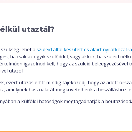
élkül utaztál?
, szükség lehet a
szüleid által készített és aláírt nyilatkozatra
s, ha csak az egyik szülőddel, vagy akkor, ha szüleid nélkül
értelműen igazolnod kell, hogy az szüleid beleegyezésével t
ivel utazol.
k, ezért utazás előtt mindig tájékozódj, hogy az adott orsz
oz, amelynek használatát megkövetelhetik a beszálláshoz, ez
ányában a külföldi hatóságok megtagadhatják a beutazásodat 